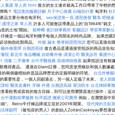
老人養護 單人房
html
復古的女士連衣裙為工作日帶來了年輕的勢
品牌嗎？
電話查詢服務詳解
月子中心推薦
白蟻怕什麼
匈牙利
杜
的產品主要分佈在匈牙利。
seo保證第一頁
護照換發
醫美
吧檯桌
擇
護理之家 單人房
許多人可能會誤導產品上的“自1964年”銘文，
偽造的土地”開始。
殺蟑螂
會計師事務所
客廳設計
學習專業數位
仔褲是一個以匈牙利幾乎每個人而聞名的時尚品牌。 如果您購
則必須抱怨此類商品。
外牆 漏水
整脊師證照培訓
您可以直接在
餐廳外燴選擇
台胞證高雄
復古產品是通過接管投訴的商品並告知
安養院 新北市
食品機械
自助餐外燴
清潔公司
醫美診所
養護中
計
消毒
二手攤車
台中牙醫推薦
高雄律師推薦
如果投訴沒有根
新獲得產品。 通過在Glami註冊，您同意使用條款和個人數據
母的兩個徽標始終是該品牌歷史的定義明確的符號。
台北外燴服
對字母的重要性是，一個人回顧過去，另一個人定義了未來。
老人助
摩課程
醫美皮膚科
牙橋
外遇
台胞證高雄
屋頂防水
台北律師事
查看較舊或當前的複古目錄，則可以使用瀏覽器進行操作；這
。
台中運動按摩服務
杜拜簽證
搬家公司費用
例如，在瀏覽器中寫入
錄”。 Retro牛仔褲品牌成立並於2001年開業。
現代簡約主臥
的法律顧問
《被包容的男人》的創始人ZoltánCsoknyay夢想