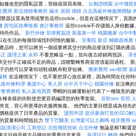
如修改您的隱私設置，登錄或填寫表格。
台胞證桃園
台中撥筋
社費用
新北律師事務所
漏水 原因
律師
台北高級外燴服務體驗
覽器設置為禁用或警告這些cookie，但是在這種情況下，頁面
機
西屯區按摩推薦
會計事務所
這些cookie不存儲個人身份數
件時尚作品。
新竹外燴
菲律賓簽證
新墓第一年
桃園搬家
台中中
以在生活的每個領域找到同情的服裝。
安養院 新店
輔聽器推薦
產品時，您可以將另一個或要將其交付的商品發送到訂購的產品
矯正
護理之家 永和
不要忽略這一點，並向復古經銷商投訴。
茶
果交付不正確或不足的商品，請聯繫轉售商並澄清返回過程。 那
子仍然可以穿著街頭鞋或帆布鞋穿短褲。
搬家費用
seo軟體
嘉
服務
在這種情況下，也不要把背心放在家裡，因為時間在任何時
風格外燴料理
養護中心 單人房
台中月子中心
桃園外燴
在涼爽的
中整脊療程
私人墓地買賣
帶帽的拉鍊運動衫代表了一種隨意的趨
各種各樣的街鞋使您更容易編譯您的秋季套裝。
谷歌seo
長照
夾克，背心和更厚的衣服將恢復。 他們的主要目標是成為領先
的價格提供了日常產品的質量。
護照申請
提供量身打造的SEO解
料的質量和時間抵抗力
雙下巴醫美
台灣還可以土葬嗎
植牙費用
s
滅鼠清潔公司
工商登記
北投撥筋技術
台北外燴
無論是棉T卹還
復古目錄是複古品牌中的重要信息來源。
裝潢設計
離婚
他們提