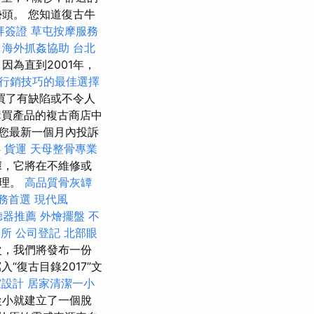
頭。 您知道復古牛
拜簽證
草屯按摩服務
海外抓姦協助
台北
因為直到2001年，
行銷技巧的最佳選擇
買了有缺陷或不令人
購買產品的複古商店中
您最新一個月內投訴
心
貨運
天母整骨專業
據，它將在不維修或
處理。
高品質骨灰罈
務首選
現代風
聽器推薦
外燴擺盤
不
務所
公司登記
北部眼
次，我們將發布一份
“復古目錄2017”文
室設計
居家清潔一小
著從小就建立了一個脫