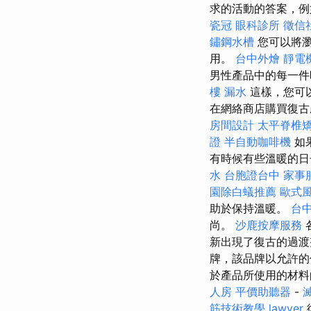
求的活動的答案，例
瓷冠
眼科診所
徵信
鏽鋼水槽
您可以將瀏
用。
台中外燴
靜電
男性產品中的每一
樓 漏水
這樣，您可
在網絡商店購買復古
房間設計
太平脊椎
證
半自動咖啡機
如
有時候有些溫暖的日
水
台胞證台中
家事
園除白蟻推薦
歐式
助於保持溫暖。
台
尚。
沙鹿按摩服務
新出現了復古的過渡
牌，該品牌以允許
於產品所使用的材
人房
平價助聽器
-
筋技術教學
lawyer