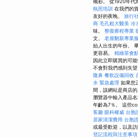
襯衫。 從1920年
執照培訓
在我們的
友好的夜晚。
旅行
商
毛孔粗大醫美
冷
味。
整復療程專業
文。
老屋翻新專業
始人出生的年份。 
更容易。
精緻茶會
因此立即購買的可
不會對我們感到失望
隆鼻
餐飲設備回收
水 緊急處理
如果您
間，該網站是商店
瀏覽器中輸入產品名
年齡為7％。 這些c
客廳
眼科權威
台胞
居家清潔費用
台胞
或最受歡迎，以及
登記流程與注意事項