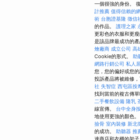
一個很強的身份。 
計推薦
值得信賴的
術
台胞證基隆
徵信
的作品。
護理之家 
更彩色的衣服和更
是該品牌最成功的產
燴廠商
成立公司
高
Cookie的形式。
助
網路行銷公司
私人
您，您的偏好或您的
投訴產品將被維修，
社
失智症
西屯區按
找到當前的複古傳
二手餐飲設備
隆乳
線宣傳。
台中全身
地使用更強的顏色
撿骨
室內裝修
新北
的成功。
助聽器 推
達商店和衣櫃的架