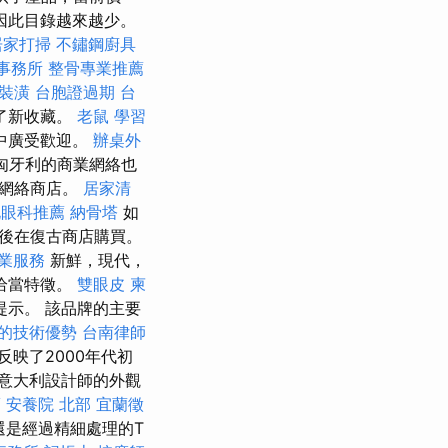
因此目錄越來越少。
居家打掃
不鏽鋼廚具
事務所
整骨專業推薦
裝潢
台胞證過期
台
了新收藏。
老鼠
學習
中廣受歡迎。
辦桌外
匈牙利的商業網絡也
古網絡商店。
居家清
北眼科推薦
納骨塔
如
後在復古商店購買。
業服務
新鮮，現代，
的恰當特徵。
雙眼皮
柬
示。 該品牌的主要
的技術優勢
台南律師
映了2000年代初
意大利設計師的外觀
薦
安養院 北部
宜蘭徵
還是經過精細處理的T