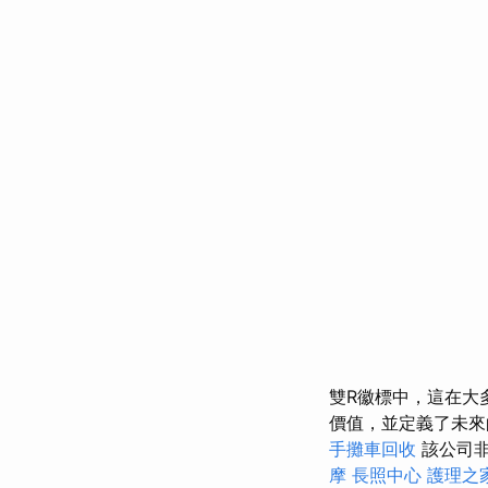
雙R徽標中，這在大
價值，並定義了未
手攤車回收
該公司
摩
長照中心
護理之