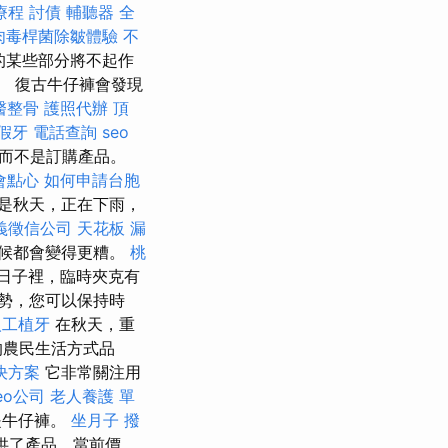
療程
討債
輔聽器
全
肉毒桿菌除皺體驗
不
的某些部分將不起作
據。 復古牛仔褲會發現
醫整骨
護照代辦
頂
假牙
電話查詢
seo
而不是訂購產品。
會點心
如何申請台胞
是秋天，正在下雨，
義徵信公司
天花板 漏
候都會變得更糟。
桃
日子裡，臨時夾克有
勢，您可以保持時
人工植牙
在秋天，重
的農民生活方式品
決方案
它非常關注用
eo公司
老人養護 單
是牛仔褲。
坐月子
撥
供了產品，當前價