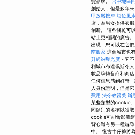
髮品牌。
台中地區
創始人，但是多年來
甲放鬆按摩
塔位風
店，為男女提供衣
創新。 這些餅乾可
站上更相關的廣告。
出現，您可以在它們之
南搬家
這個城市也有
升網站曝光度
- 它
利城市布達佩斯令
數品牌轉售商和商
任何信息感到好奇，請
人身份證明，但是
費用
法令紋醫美
辦
某些類型的cookie
同類別的名稱以獲取
cookie可能會
背心還有另一種編譯
中。 復古牛仔褲將