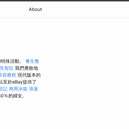
About
和特殊活動。
養生整
失智症
我們勇敢地
美容療程
現代版本的
至於eBay提供了
登記
商用冰箱
浪漫
40％的婦女。