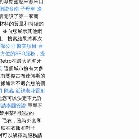
的原始靈感來源來自
胞證台南
子母車
逢
品牌開設了第一家商
材料的質量和持續的
，並向您展示其他網
。 搜索結果將再次
清潔公司
醫美項目
台
方位的SEO服務，提
Retro在最大的匈牙
天
這個城市擁有大多
有關復古布達佩斯的
這些數據通常不適合您的個
司
除蟲
近視老花雷射
此您可以決定不允許
申請泰國簽證
單擊不
禁用某些類型的
部，毛衣，臨時外套和
反映在衣服和鞋子
對可以解釋為服務請