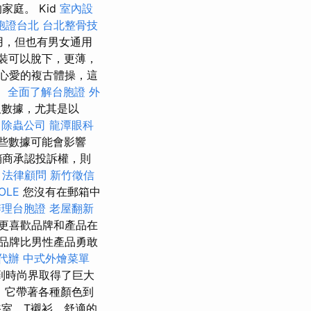
庭。 Kid
室內設
胞證台北
台北整骨技
使用，但也有男女通用
裝可以脫下，更薄，
心愛的複古體操，這
。
全面了解台胞證
外
取數據，尤其是以
除蟲公司
龍潭眼科
些數據可能會影響
銷商承認投訴權，則
。
法律顧問
新竹徵信
OLE
您沒有在郵箱中
辦理台胞證
老屋翻新
更喜歡品牌和產品在
品牌比男性產品勇敢
代辦
中式外燴菜單
到時尚界取得了巨大
，它帶著各種顏色到
浴室，T襯衫，舒適的