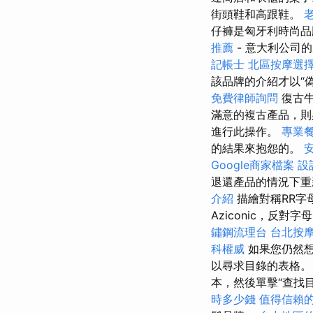
街頭鞋和高跟鞋。
仔褲是匈牙利時尚
推薦
- 意大利公司
記帳士
北區按摩選
該品牌的介紹才以“
免費律師詢問
復古牛
滿意的複古產品，
進行此操作。
專業
的結果來抱怨的。
Google商家檔案
設
退還產品的情況下重
介紹
描繪對稱RR字
Aziconic，反
鏽鋼流理台
台北按
科權威
如果您仍然想
以尋求目錄的表格
本，然後單擊“查找目
時多少錢
值得信賴