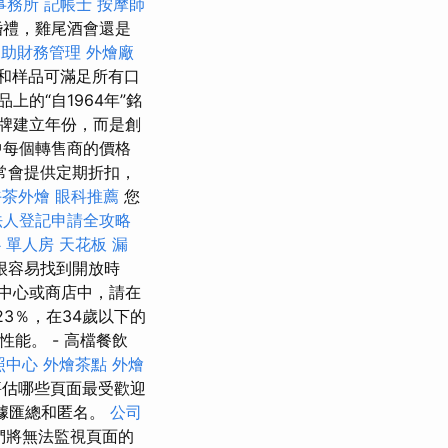
事務所
記帳士
按摩師
婚禮，雞尾酒會還是
協助財務管理
外燴廠
和样品可滿足所有口
的“自1964年”銘
示品牌建立年份，而是創
中每個轉售商的價格
常會提供定期折扣，
午茶外燴
眼科推薦
您
法人登記申請全攻略
 單人房
天花板 漏
很容易找到開放時
中心或商店中，請在
3％，在34歲以下的
性能。 - 高檔餐飲
照中心
外燴茶點
外燴
估哪些頁面最受歡迎
數據匯總和匿名。
公司
們將無法監視頁面的