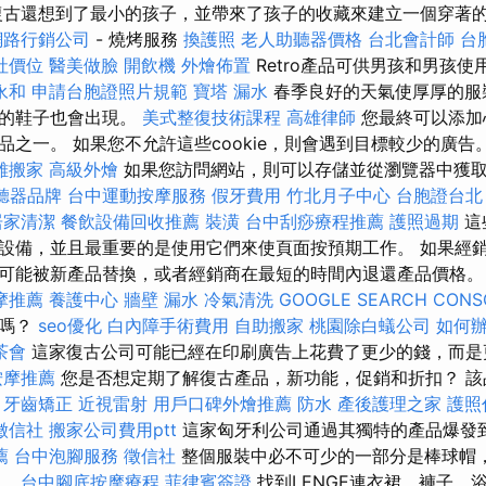
復古還想到了最小的孩子，並帶來了孩子的收藏來建立一個穿著的家
網路行銷公司
- 燒烤服務
換護照
老人助聽器價格
台北會計師
台
社價位
醫美做臉
開飲機
外燴佈置
Retro產品可供男孩和男孩
永和
申請台胞證照片規範
寶塔
漏水
春季良好的天氣使厚厚的服
瘦的鞋子也會出現。
美式整復技術課程
高雄律師
您最終可以添加
品之一。 如果您不允許這些cookie，則會遇到目標較少的廣告
雄搬家
高級外燴
如果您訪問網站，則可以存儲並從瀏覽器中獲
聽器品牌
台中運動按摩服務
假牙費用
竹北月子中心
台胞證台北
居家清潔
餐飲設備回收推薦
裝潢
台中刮痧療程推薦
護照過期
這
設備，並且最重要的是使用它們來使頁面按預期工作。 如果經
可能被新產品替換，或者經銷商在最短的時間內退還產品價格
摩推薦
養護中心
牆壁 漏水
冷氣清洗
GOOGLE SEARCH CONS
單嗎？
seo優化
白內障手術費用
自助搬家
桃園除白蟻公司
如何
茶會
這家復古公司可能已經在印刷廣告上花費了更少的錢，而是
按摩推薦
您是否想定期了解復古產品，新功能，促銷和折扣？ 該
。
牙齒矯正
近視雷射
用戶口碑外燴推薦
防水
產後護理之家
護照
徵信社
搬家公司費用ptt
這家匈牙利公司通過其獨特的產品爆發
薦
台中泡腳服務
徵信社
整個服裝中必不可少的一部分是棒球帽
子。
台中腳底按摩療程
菲律賓簽證
找到LENGE連衣裙，褲子，