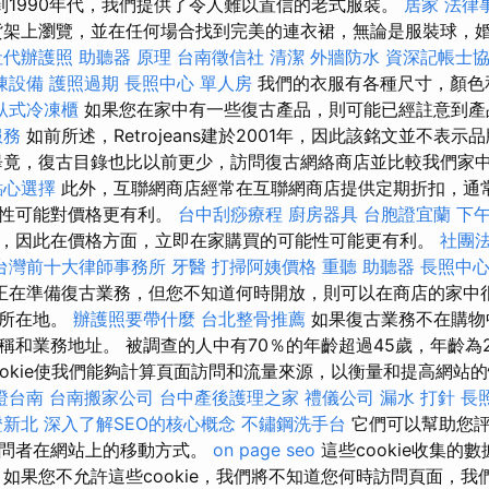
代到1990年代，我們提供了令人難以置信的老式服裝。
居家
法律
貨架上瀏覽，並在任何場合找到完美的連衣裙，無論是服裝球，
社代辦護照
助聽器 原理
台南徵信社
清潔
外牆防水
資深記帳士
凍設備
護照過期
長照中心 單人房
我們的衣服有各種尺寸，顏色
臥式冷凍櫃
如果您在家中有一些復古產品，則可能已經註意到產品上
服務
如前所述，Retrojeans建於2001年，因此該銘文並不表
畢竟，復古目錄也比以前更少，訪問復古網絡商店並比較我們家
點心選擇
此外，互聯網商店經常在互聯網商店提供定期折扣，通
能性可能對價格更有利。
台中刮痧療程
廚房器具
台胞證宜蘭
下
，因此在價格方面，立即在家購買的可能性可能更有利。
社團
台灣前十大律師事務所
牙醫
打掃阿姨價格
重聽 助聽器
長照中心
正在準備復古業務，但您不知道何時開放，則可以在商店的家中
的所在地。
辦護照要帶什麼
台北整骨推薦
如果復古業務不在購物
稱和業務地址。 被調查的人中有70％的年齡超過45歲，年齡為2
ookie使我們能夠計算頁面訪問和流量來源，以衡量和提高網站的
證台南
台南搬家公司
台中產後護理之家
禮儀公司
漏水 打針
長
證新北
深入了解SEO的核心概念
不鏽鋼洗手台
它們可以幫助您評
訪問者在網站上的移動方式。
on page seo
這些cookie收集的
如果您不允許這些cookie，我們將不知道您何時訪問頁面，我