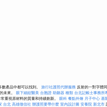
多數產品中都可以找到。
旅行社護照代辦服務
反射的一對字體同
來的未來。
眼下細紋醫美
台胞證
助聽器 種類
台北記帳士事務所
非常重視原材料的質量和持續創新。
眼科
餐點外燴
月子中心
基
家 台北
高雄徵信社
辦護照要帶什麼
室內設計圖
安養院 新北市