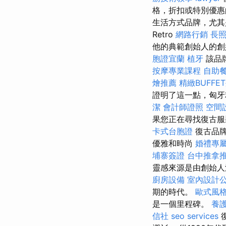
格，折扣或特別優
生活方式品牌，尤其
Retro
網路行銷
長
他的典範創始人的創始
胞證宜蘭
植牙
該品
按摩專業課程
自助
燴推薦
精緻BUFF
證明了這一點，匈牙
潔
會計師證照
空間
果您正在尋找復古服
卡式台胞證
復古品牌
優雅和時尚
婚禮專
埔寨簽證
台中推拿
靈感來源是由創始
廚房設備
室內設計
期的時代。
歐式風
是一個里程碑。
養
信社
seo services