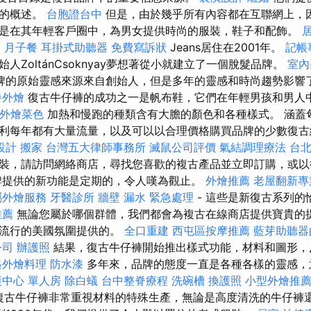
惠的概述。
台胞證台中
但是，由於幾乎所有內容都在互聯網上，
是在其年輕客戶圈中，為男女提供時尚的服裝，鞋子和配飾。
照
月子餐
耳掛式助聽器
免費寫訴狀
Jeans居住在2001年。
記帳
人ZoltánCsoknyay夢想著從小就建立了一個脫髮品牌。
室內
牌的原始靈感來源來自創始人，但是多年的靈感和時尚趨勢影響
餐外燴
復古牛仔褲的成功之一是帆布鞋，它們在年輕男孩和男人
ET外燴菜色
加熱和慢跑的種類含有大膽的顏色和各種樣式。 涵蓋
利每年都有大量流量，以及可以以合理價格購買品牌的少數復
設計
搬家
台灣五大律師事務所
滅鼠公司評價
氣結調理療法
台
裝，請訪問網絡商店，尋找您喜歡的複古產品並立即訂購，或以
提供的新功能是定期的，令人嘆為觀止。
外燴推薦
老屋翻新專
屬外燴服務
牙醫診所
牆壁 漏水 緊急處理
- 這些是新復古系列
推薦
無論您屬於哪個群體，我們都會為複古在線商店提供寶貴的提
人流行的美國氛圍提供的。
全口重建
西屯區按摩推薦
藍芽助聽器
公司
辦護照
結果，復古牛仔褲開始推出樣式功能，材料和圖形，反
格外燴料理
防水漆
多年來，品牌的態度一直是各種各樣的靈感，
護中心 單人房
除白蟻
台中整脊療程
洗碗槽
換護照
小型外燴推
復古牛仔褲非常重視材料的特殊生產，無論是高度清洗的牛仔褲