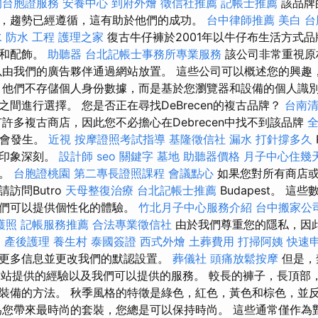
的台胞證服務
安養中心
到府外燴
徵信社推薦
記帳士推薦
該品牌
，趨勢已經遵循，這有助於他們的成功。
台中律師推薦
美白
台
水
防水 工程
護理之家
復古牛仔褲於2001年以牛仔布生活方式
服和配飾。
助聽器
台北記帳士事務所專業服務
該公司非常重視原
以由我們的廣告夥伴通過網站放置。 這些公司可以概述您的興趣
 他們不存儲個人身份數據，而是基於您瀏覽器和設備的個人識別
間進行選擇。 您是否正在尋找DeBrecen的複古品牌？
台南
許多複古商店，因此您不必擔心在Debrecen中找不到該品牌
全
不會發生。
近視
按摩證照考試指導
基隆徵信社
漏水 打針撐多久
人印象深刻。
設計師
seo 關鍵字
墓地
助聽器價格
月子中心住幾
店。
台胞證桃園
第二專長證照課程
會議點心
如果您對所有商店或
訪問Butro
天母整復治療
台北記帳士推薦
Budapest。 
它們可以提供個性化的體驗。
竹北月子中心服務介紹
台中搬家公
護照
記帳服務推薦
合法專業徵信社
由於我們尊重您的隱私，因
。
產後護理
養生村
泰國簽證
西式外燴
土葬費用
打掃阿姨
快速
更多信息並更改我們的默認設置。
葬儀社
頭痛放鬆按摩
但是，
影響網站提供的經驗以及我們可以提供的服務。 較長的褲子，長頂
裝備的方法。 秋季風格的特徵是綠色，紅色，黃色和棕色，並
為您帶來最時尚的套裝，您總是可以保持時尚。 這些通常僅作為